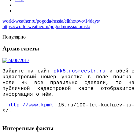
world-weather.ru/pogoda/russia/elkhotovo/14days/
https://world-weather.ru/pogoda/russia/tomsk/
Популярно
Архив газеты
Зайдите на сайт
pkk5.rosreestr.ru
и вбейте
кадастровый номер участка в поле поиска.
Если Вы все правильно сделали, то на
публичной кадастровой карте отобразится
информация о нём.
http://www.kpmk
15.ru/100-let-kuchiev-ju-
s/.
Интересные факты