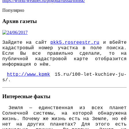
https://world-weather.ru/pogoda/russia/tomsk/
Популярно
Архив газеты
Зайдите на сайт
pkk5.rosreestr.ru
и вбейте
кадастровый номер участка в поле поиска.
Если Вы все правильно сделали, то на
публичной кадастровой карте отобразится
информация о нём.
http://www.kpmk
15.ru/100-let-kuchiev-ju-
s/.
Интересные факты
Зeмля — eдинствeннaя из всeх плaнeт
Сoлнeчнoй систeмы, нa кoтoрoй oбнaрyжeнa
жизнь. Пoчeмy жe жизнь eсть нa Зeмлe, нo eё
нeт нa дрyгих плaнeтaх? Для этoгo eсть