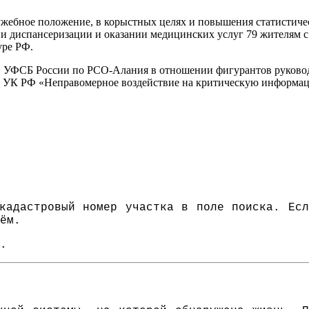
 служебное положение, в корыстных целях и повышения статисти
диспансеризации и оказании медицинских услуг 79 жителям с
ре РФ.
и
УФСБ России по РСО-Алания в отношении фигурантов руководи
4.1 УК РФ «Неправомерное воздействие на критическую информ
адастровый номер участка в поле поиска. Есл
ём.
.