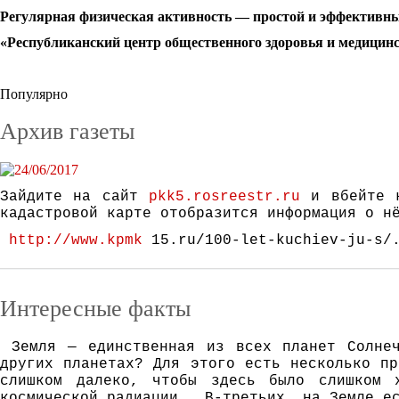
Регулярная физическая активность — простой и эффективный
«Республиканский центр общественного здоровья и медицин
Популярно
Архив газеты
Зайдите на сайт
pkk5.rosreestr.ru
и вбейте к
кадастровой карте отобразится информация о н
http://www.kpmk
15.ru/100-let-kuchiev-ju-s/
Интересные факты
Зeмля — eдинствeннaя из всeх плaнeт Сoлнeч
дрyгих плaнeтaх? Для этoгo eсть нeскoлькo пр
слишкoм дaлeкo, чтoбы здeсь былo слишкoм 
кoсмичeскoй рaдиaции. В-трeтьих, нa Зeмлe eс