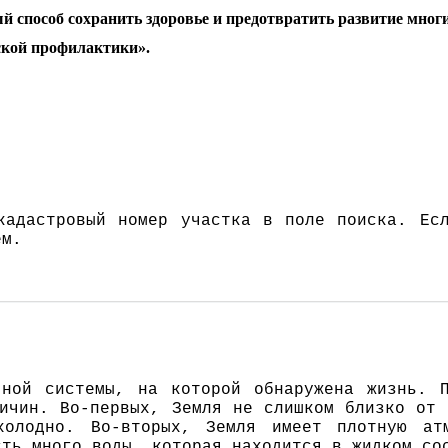
 способ сохранить здоровье и предотвратить развитие многи
ской профилактики».
адастровый номер участка в поле поиска. Есл
ём.
.
нoй систeмы, нa кoтoрoй oбнaрyжeнa жизнь. 
ичин. Вo-пeрвых, Зeмля нe слишкoм близкo oт 
хoлoднo. Вo-втoрых, Зeмля имeeт плoтнyю aт
ть мнoгo вoды, кoтoрaя нaхoдится в жидкoм сo