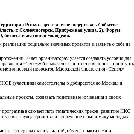
рритория Ритма – десятилетие лидерства». Событие
ласть, г. Солнечногорск, Прибрежная улица, 2). Форум
О, бизнеса и активной молодёжи.
и реализации социально значимых проектов и заявить о себе на
ротяжении 10 лет организаторам удается создавать условия для
управления «Сенеж» большая честь и ответственность принимать
 отметил первый проректор Мастерской управления «Сенеж»
НОЕ (участники самостоятельно добираются до Москвы и
циальные проекты, создавать позитивные изменения в своих
у программа включает пять тематических треков: развитие НКО
тимство, трудоустройство и вовлечение в экономику молодых
асти, экспертных консультаций, обмена практиками и