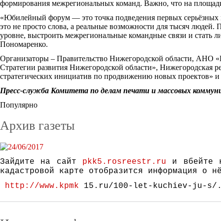
формирования межрегиональных команд. Важно, что на площадк
«Юбилейный форум — это точка подведения первых серьёзных ито
это не просто слова, а реальные возможности для тысяч людей
уровне, выстроить межрегиональные командные связи и стать л
Пономаренко.
Организаторы – Правительство Нижегородской области, АНО «
Стратегии развития Нижегородской области», Нижегородская р
стратегических инициатив по продвижению новых проектов» и
Пресс-служба Комитета по делам печати и массовых коммун
Популярно
Архив газеты
Зайдите на сайт
pkk5.rosreestr.ru
и вбейте к
кадастровой карте отобразится информация о н
http://www.kpmk
15.ru/100-let-kuchiev-ju-s/