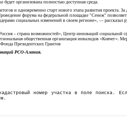
е будет организована полностью доступная среда.
гов и одновременно старт нового этапа развития проекта. За д
. Проведение форума на федеральной площадке "Сенеж" позволяе
идерами социальных изменений в своем регионе», — рассказал 
Россия – страна возможностей», Центр инноваций социальной
егиональная общественная организация инвалидов «Ковчег». М
 Фонда Президентских Грантов
икаций РСО-Алания.
адастровый номер участка в поле поиска. Есл
ём.
.