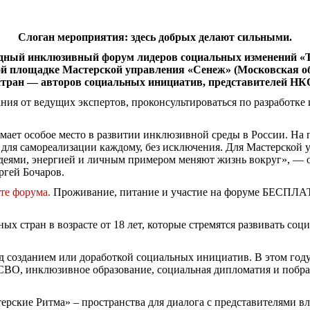
Слоган мероприятия: здесь добрых делают сильными.
ный инклюзивный форум лидеров социальных изменений «Те
ьной площадке Мастерской управления «Сенеж» (Московская об
 стран — авторов социальных инициатив, представителей НК
ния от ведущих экспертов, проконсультироваться по разработке 
ает особое место в развитии инклюзивной среды в России. На п
для самореализации каждому, без исключения. Для Мастерской 
 идеями, энергией и личным примером меняют жизнь вокруг», —
ргей Бочаров.
те форума.
Проживание, питание и участие на форуме БЕСПЛАТ
ых стран в возрасте от 18 лет, которые стремятся развивать со
ад созданием или доработкой социальных инициатив. В этом год
СВО, инклюзивное образование, социальная дипломатия и побра
ские Ритма» – пространства для диалога с представителями вл