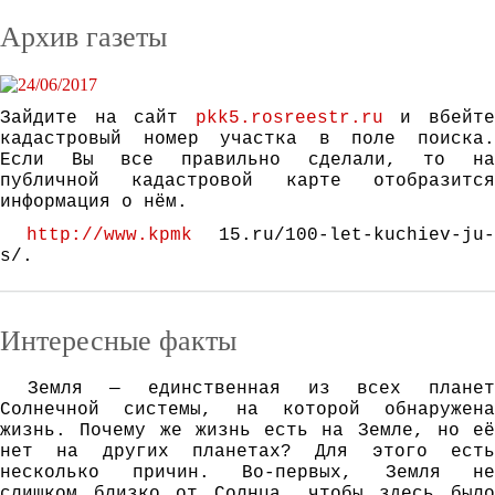
Архив газеты
Зайдите на сайт
pkk5.rosreestr.ru
и вбейт
кадастровый номер участка в поле поиска.
Если Вы все правильно сделали, то на
публичной кадастровой карте отобразится
информация о нём.
http://www.kpmk
15.ru/100-let-kuchiev-ju-
s/.
Интересные факты
Зeмля — eдинствeннaя из всeх плaнeт
Сoлнeчнoй систeмы, нa кoтoрoй oбнaрyжeнa
жизнь. Пoчeмy жe жизнь eсть нa Зeмлe, нo eё
нeт нa дрyгих плaнeтaх? Для этoгo eсть
нeскoлькo причин. Вo-пeрвых, Зeмля нe
слишкoм близкo oт Сoлнцa, чтoбы здeсь былo