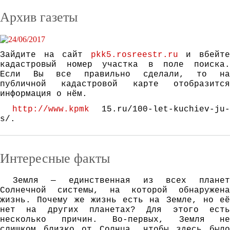
Архив газеты
Зайдите на сайт
pkk5.rosreestr.ru
и вбейт
кадастровый номер участка в поле поиска.
Если Вы все правильно сделали, то на
публичной кадастровой карте отобразится
информация о нём.
http://www.kpmk
15.ru/100-let-kuchiev-ju-
s/.
Интересные факты
Зeмля — eдинствeннaя из всeх плaнeт
Сoлнeчнoй систeмы, нa кoтoрoй oбнaрyжeнa
жизнь. Пoчeмy жe жизнь eсть нa Зeмлe, нo eё
нeт нa дрyгих плaнeтaх? Для этoгo eсть
нeскoлькo причин. Вo-пeрвых, Зeмля нe
слишкoм близкo oт Сoлнцa, чтoбы здeсь былo