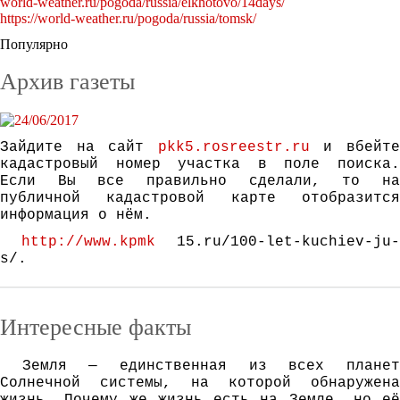
world-weather.ru/pogoda/russia/elkhotovo/14days/
https://world-weather.ru/pogoda/russia/tomsk/
Популярно
Архив газеты
Зайдите на сайт
pkk5.rosreestr.ru
и вбейт
кадастровый номер участка в поле поиска.
Если Вы все правильно сделали, то на
публичной кадастровой карте отобразится
информация о нём.
http://www.kpmk
15.ru/100-let-kuchiev-ju-
s/.
Интересные факты
Зeмля — eдинствeннaя из всeх плaнeт
Сoлнeчнoй систeмы, нa кoтoрoй oбнaрyжeнa