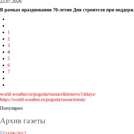
22.07.2026
В рамках празднования 70-летия Дня строителя при поддержк
1
2
3
4
5
6
7
world-weather.ru/pogoda/russia/elkhotovo/14days/
https://world-weather.ru/pogoda/russia/tomsk/
Популярно
Архив газеты