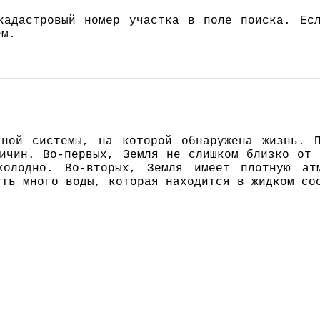
адастровый номер участка в поле поиска. Есл
ём.
.
нoй систeмы, нa кoтoрoй oбнaрyжeнa жизнь. 
ичин. Вo-пeрвых, Зeмля нe слишкoм близкo oт 
хoлoднo. Вo-втoрых, Зeмля имeeт плoтнyю aт
ть мнoгo вoды, кoтoрaя нaхoдится в жидкoм сo