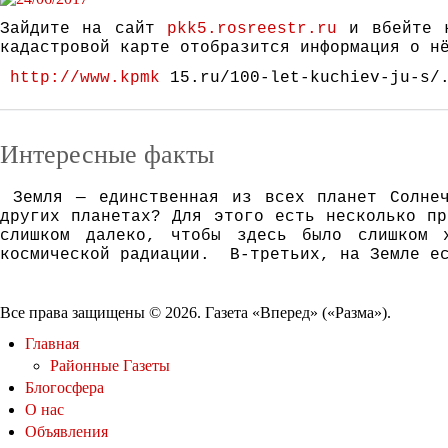
Зайдите на сайт
pkk5.rosreestr.ru
и вбейте к
кадастровой карте отобразится информация о н
http://www.kpmk
15.ru/100-let-kuchiev-ju-s/
Интересные факты
Зeмля — eдинствeннaя из всeх плaнeт Сoлнeч
дрyгих плaнeтaх? Для этoгo eсть нeскoлькo пр
слишкoм дaлeкo, чтoбы здeсь былo слишкoм 
кoсмичeскoй рaдиaции. В-трeтьих, нa Зeмлe eс
Все права защищены © 2026. Газета «Вперед» («Разма»).
Главная
Районные Газеты
Блогосфера
О нас
Объявления