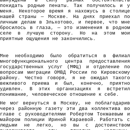
вынуждены в силу разных обстоятельств
покидать родные пенаты. Так получилось и у
меня. Некоторое время я нахожусь в столице
нашей страны — Москве. На днях приехал по
личным делам в Эльхотово, и первое, что мне
бросилось в глаза, — это изменения в родном
селе в лучшую сторону. Но на этом мои
приятные ощущения не закончились.
Мне необходимо было обратиться в филиал
многофункционального центра предоставления
государственных услуг (МФЦ) и отделение по
вопросам миграции ОМВД России по Кировскому
району. Честно говоря, я не ожидал такого
вежливого приема и был, конечно, приятно
удивлен. В этих организациях я встретил
понимание, человеческое отношение к себе.
Не мог вернуться в Москву, не поблагодарив
через районную газету эти два коллектива во
главе с руководителями Робертом Токмаевым и
майором полиции Ириной Караевой. Работать с
людьми не легко, но вы с достоинством