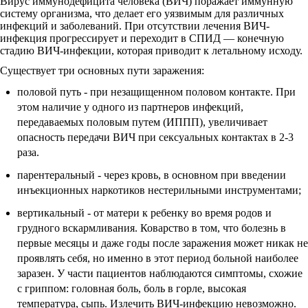
Вирус иммунодефицита человека (ВИЧ) поражает иммунную
систему организма, что делает его уязвимым для различных
инфекций и заболеваний. При отсутствии лечения ВИЧ-
инфекция прогрессирует и переходит в СПИД — конечную
стадию ВИЧ-инфекции, которая приводит к летальному исходу.
Существует три основных пути заражения:
половой путь - при незащищенном половом контакте. При
этом наличие у одного из партнеров инфекций,
передаваемых половым путем (ИППП), увеличивает
опасность передачи ВИЧ при сексуальных контактах в 2-3
раза.
парентеральный - через кровь, в основном при введении
инъекционных наркотиков нестерильными инструментами;
вертикальный - от матери к ребенку во время родов и
грудного вскармливания. Коварство в том, что болезнь в
первые месяцы и даже годы после заражения может никак не
проявлять себя, но именно в этот период больной наиболее
заразен. У части пациентов наблюдаются симптомы, схожие
с гриппом: головная боль, боль в горле, высокая
температура, сыпь. Излечить ВИЧ-инфекцию невозможно.