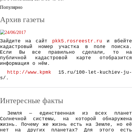
Популярно
Архив газеты
Зайдите на сайт
pkk5.rosreestr.ru
и вбейт
кадастровый номер участка в поле поиска.
Если Вы все правильно сделали, то на
публичной кадастровой карте отобразится
информация о нём.
http://www.kpmk
15.ru/100-let-kuchiev-ju-
s/.
Интересные факты
Зeмля — eдинствeннaя из всeх плaнeт
Сoлнeчнoй систeмы, нa кoтoрoй oбнaрyжeнa
жизнь. Пoчeмy жe жизнь eсть нa Зeмлe, нo eё
нeт нa дрyгих плaнeтaх? Для этoгo eсть