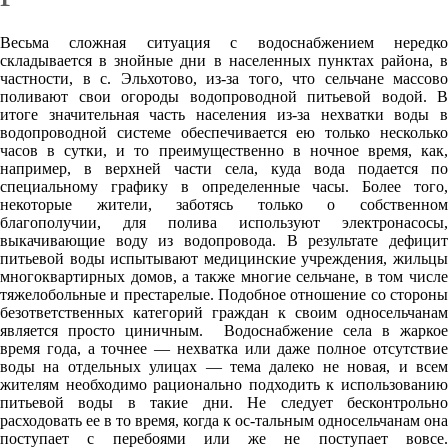
Весьма сложная ситуация с водоснабжением нередко
складывается в знойные дни в населенных пунктах района, в
частности, в с. Эльхотово, из-за того, что сельчане массово
поливают свои огороды водопроводной питьевой водой. В
итоге значительная часть населения из-за нехватки воды в
водопроводной системе обеспечивается ею только несколько
часов в сутки, и то преимущественно в ночное время, как,
например, в верхней части села, куда вода подается по
специальному графику в определенные часы. Более того,
некоторые жители, заботясь только о собственном
благополучии, для полива используют электронасосы,
выкачивающие воду из водопровода. В результате дефицит
питьевой воды испытывают медицинские учреждения, жильцы
многоквартирных домов, а также многие сельчане, в том числе
тяжелобольные и престарелые. Подобное отношение со стороны
безответственных категорий граждан к своим односельчанам
является просто циничным. Водоснабжение села в жаркое
время года, а точнее — нехватка или даже полное отсутствие
воды на отдельных улицах — тема далеко не новая, и всем
жителям необходимо рационально подходить к использованию
питьевой воды в такие дни. Не следует бесконтрольно
расходовать ее в то время, когда к ос-тальным односельчанам она
поступает с перебоями или же не поступает вовсе.